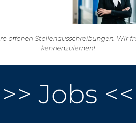
ere offenen Stellenausschreibungen. Wir fr
kennenzulernen!
>> Jobs <<