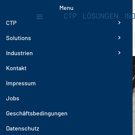
Direkt zum Inhalt
Menu
MAIN NAVIGA
CTP
LÖSUNGEN
IN
CTP
Solutions
Startseite
Jobs
Industrien
Kontakt
Impressum
Jobs
Geschäftsbedingungen
Datenschutz